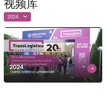
视频库
2024
2024
TransLogistica Uzbekistan