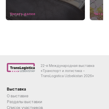
Узбекис
опереже
Читать далее
Читать 
22-я Международная выставка
«Транспорт и логистика –
TransLogistica Uzbekistan 2026»
Выставка
О выставке
Разделы выставки
Список участников