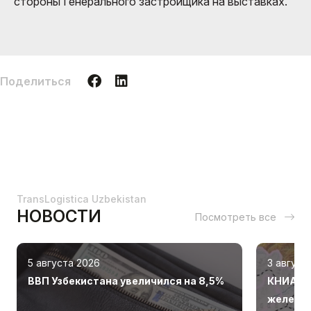
стороны Генерального застройщика на выставках.
Поделиться
TransLogistica Uzbekistan
НОВОСТИ
Посмотреть все
5 августа 2026
3 август
ВВП Узбекистана увеличился на 8,5%
КНИА «К
железно