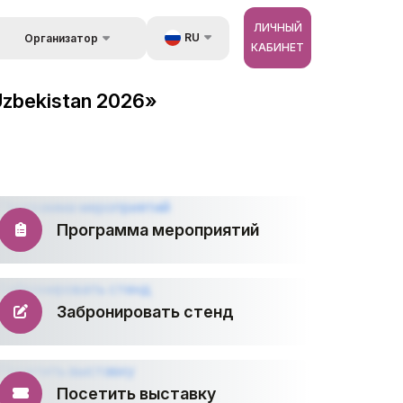
ЛИЧНЫЙ
RU
Организатор
КАБИНЕТ
Обратная связь
UZ
стране
Uzbekistan 2026»
Kонтакты
EN
 и
луги
Об организаторах
ZH
ур
Программа мероприятий
Забронировать стенд
Посетить выставку