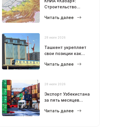
КНИА «Кабар»:
Строительство
железной дороги
Читать далее
Китай–Кыргызстан–
Узбекистан идет с
небольшим
опережением
28 июля 2026
графика
Ташкент укрепляет
свои позиции как
современный
Читать далее
мегаполис
28 июля 2026
Экспорт Узбекистана
за пять месяцев
достиг 12,6 млрд
Читать далее
долларов