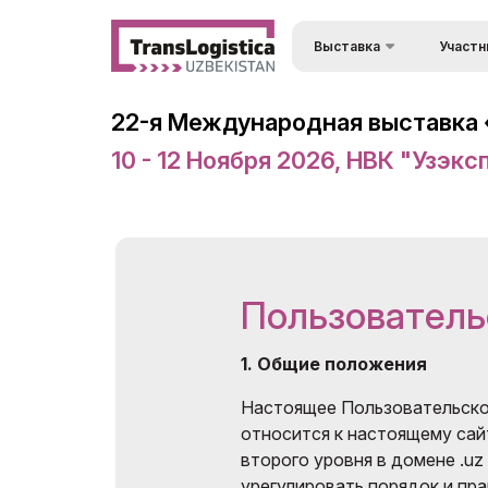
Выставка
Участн
Преимущ
О выставке
22-я Международная выставка «Т
Состав 
Разделы выставки
10 - 12 Ноября 2026, НВК "Узэк
Визовый 
Список участников
въезда
Деловая программа
Формы уч
выставк
Официальная поддержка
Пользователь
Режим р
Режим работы выставки
Заброни
ExpoDaily
1. Общие положения
Станьте
Спонсоры
Настоящее Пользовательско
Застрой
Информационная
относится к настоящему сай
поддержка
второго уровня в домене .uz
Доставка
урегулировать порядок и пра
Таможен
Программа мероприятий