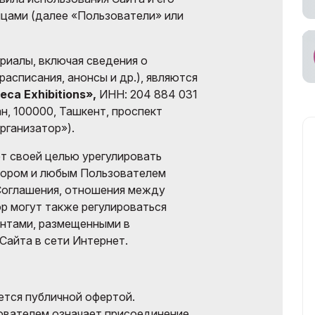
цами (далее «Пользователи» или
ное участие в
ах
риалы, включая сведения о
ьный
асписания, анонсы и др.), являются
возчик
eca Exhibitions»,
ИНН: 204 884 031
н, 100000, Ташкент, проспект
рганизатор»).
т своей целью урегулировать
ором и любым Пользователем
Соглашения, отношения между
р могут также регулироваться
нтами, размещенными в
айта в сети Интернет.
тся публичной офертой.
ователем означает присоединение