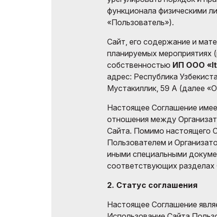
функционала физическими ли
Эффектив
Doing Business in
«Пользователь»).
выставк
Uzbekistan
Сайт, его содержание и мате
Официал
Итоги выставки
планируемых мероприятиях (р
авиапере
собственностью
ИП OOO «It
Официальный каталог
адрес: Республика Узбекиста
Мустакиллик, 59 А (далее «О
Настоящее Соглашение имее
отношения между Организат
Сайта. Помимо настоящего 
Пользователем и Организато
иными специальными докуме
соответствующих разделах С
2. Статус соглашения
Настоящее Соглашение являе
Использование Сайта Польз