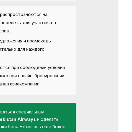
 распространяются на
перелёты для участников
ions.
едложения и промокоды
ительно для каждого
ются при соблюдении условий
лько при онлайн-бронировании
анал авиакомпании.
оваться специальным
ekistan Airways
и сделать
ки Iteca Exhibitions ещё более