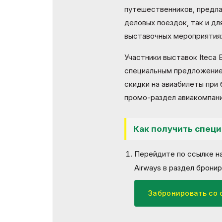
путешественников, предла
деловых поездок, так и д
выставочных мероприятия
Участники выставок Iteca E
специальным предложением
скидки на авиабилеты при
промо-раздел авиакомпани
Как получить спец
Перейдите по ссылке на
Airways в раздел брони
Забронировать со 