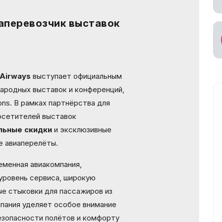
ное участие в
аперевозчик выставок
ах
ьный
возчик
 Airways
выступает официальным
ародных выставок и конференций,
ions. В рамках партнёрства для
посетителей выставок
льные скидки
и эксклюзивные
е авиаперелёты.
еменная авиакомпания,
уровень сервиса, широкую
е стыковки для пассажиров из
мпания уделяет особое внимание
езопасности полётов и комфорту