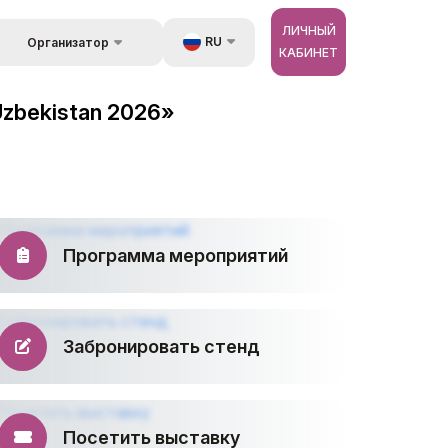
ЛИЧНЫЙ
RU
Организатор
КАБИНЕТ
Обратная связь
UZ
стране
Uzbekistan 2026»
Kонтакты
EN
 и
луги
Об организаторах
ZH
ур
Программа мероприятий
Забронировать стенд
Посетить выставку