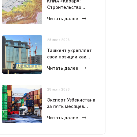
КНИА «Кабар»:
Строительство
железной дороги
Читать далее
Китай–Кыргызстан–
Узбекистан идет с
небольшим
опережением
28 июля 2026
графика
Ташкент укрепляет
свои позиции как
современный
Читать далее
мегаполис
28 июля 2026
Экспорт Узбекистана
за пять месяцев
достиг 12,6 млрд
Читать далее
долларов