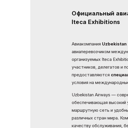
Эффектив
Doing Business in
Официальный ави
выставк
Uzbekistan
Iteca Exhibitions
Официал
Итоги выставки
авиапере
Официальный каталог
Авиакомпания
Uzbekistan
авиаперевозчиком междун
организуемых Iteca Exhibit
участников, делегатов и 
предоставляются
специа
условия на международны
Uzbekistan Airways — совр
обеспечивающая высокий 
маршрутную сеть и удобны
различных стран мира. Ко
качеству обслуживания, б