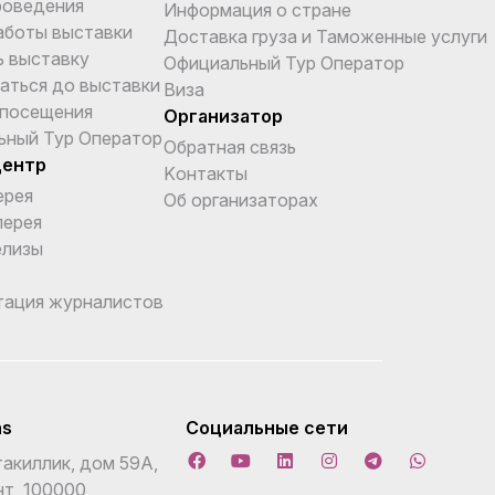
роведения
Информация о стране
аботы выставки
Доставка груза и Таможенные услуги
ь выставку
Официальный Тур Оператор
аться до выставки
Виза
 посещения
Организатор
ьный Тур Оператор
Обратная связь
центр
Kонтакты
ерея
Об организаторах
лерея
елизы
тация журналистов
ns
Социальные сети
акиллик, дом 59А,
т, 100000,