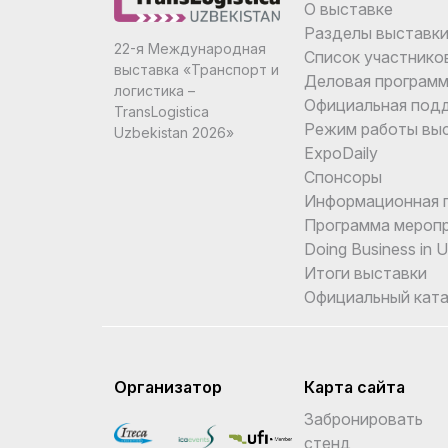
О выставке
Разделы выставк
22-я Международная
Список участнико
выставка «Транспорт и
Деловая програм
логистика –
Официальная под
TransLogistica
Режим работы вы
Uzbekistan 2026»
ExpoDaily
Спонсоры
Информационная 
Программа мероп
Doing Business in 
Итоги выставки
Официальный ката
Организатор
Карта сайта
Забронировать
стенд