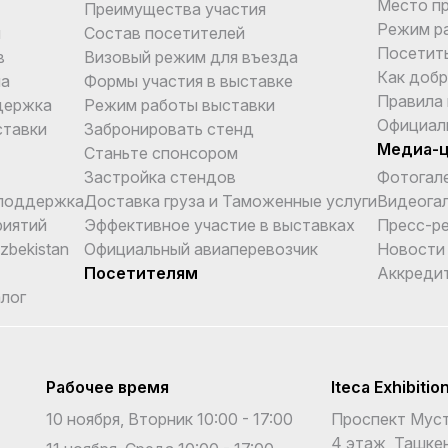
Место п
Преимущества участия
Режим р
и
Состав посетителей
Посетит
в
Визовый режим для въезда
Как добр
ма
Формы участия в выставке
Правила
держка
Режим работы выставки
Официал
ставки
Забронировать стенд
Медиа-
Станьте спонсором
Застройка стендов
Фотогал
поддержка
Доставка груза и Таможенные услуги
Видеога
риятий
Эффективное участие в выставках
Пресс-р
Uzbekistan
Официальный авиаперевозчик
Новости
Посетителям
Аккреди
лог
Рабочее время
Iteca Exhibitio
10 ноября, Вторник 10:00 - 17:00
Проспект Муст
4 этаж, Ташкен