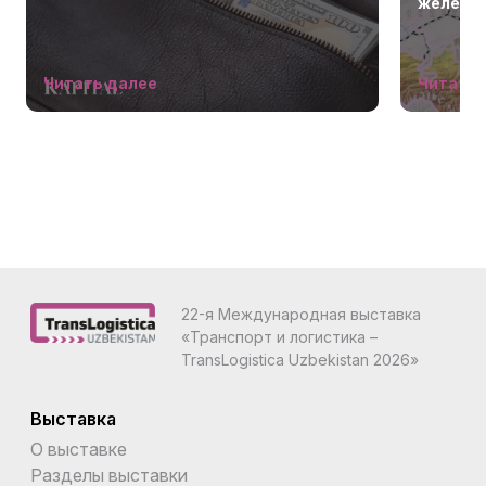
железно
Узбекис
опереже
Читать далее
Читать 
22-я Международная выставка
«Транспорт и логистика –
TransLogistica Uzbekistan 2026»
Выставка
О выставке
Разделы выставки