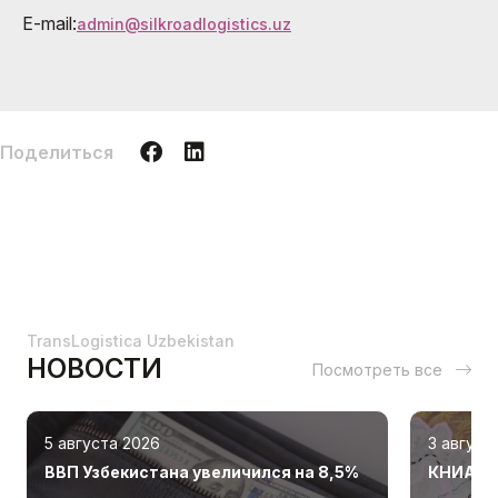
E-mail:
admin@silkroadlogistics.uz
Поделиться
TransLogistica Uzbekistan
НОВОСТИ
Посмотреть все
5 августа 2026
3 август
ВВП Узбекистана увеличился на 8,5%
КНИА «К