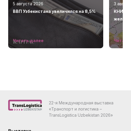
5 августа 2026
3 авгус
ВВП Узбекистана увеличился на 8,5%
КНИА «
железн
Узбеки
опереж
Читать далее
Читать
22-я Международная выставка
«Транспорт и логистика –
TransLogistica Uzbekistan 2026»
Выставка