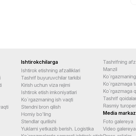
Ishtirokchilarga
Tashrifning afza
Manzil
Ishtirok etishning afzalliklari
Ko`rgazmaning 
i
Tashrif buyuruvchilar tarkibi
Ko`rgazmaga ta
i
Kirish uchun viza rejimi
Ko`rgazmaga q
Ishtirok etish imkoniyatlari
Tashrif qoidalar
Ko`rgazmaning ish vaqti
Rasmiy turoper
aqti
Stendni bron qilish
Media markaz
Homiy bo'ling
Stendlar qurilishi
Foto galereya
Yuklarni yetkazib berish. Logistika
Video galereya
Ko`rgazmalarda samarali ishtirok etish
Press-relizlar