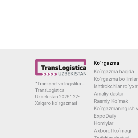
Ko`rgazma
Ko`rgazma haqida
Ko`rgazma bo`limlar
"Transport va logistika –
Ishtirokchilar ro`yxat
TransLogistica
Amaliy dastur
Uzbekistan 2026" 22-
Rasmiy Ko`mak
Xalqaro ko`rgazmasi
Ko`rgazmaning ish v
ExpoDaily
Homiylar
Axborot ko`magi
Tadbirlar dasturi