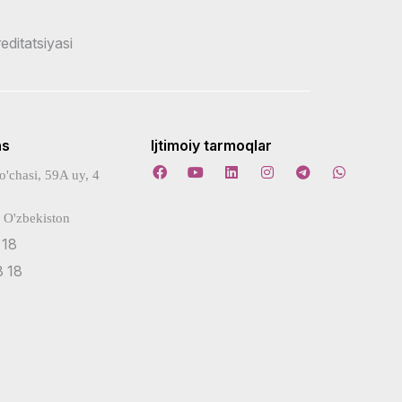
reditatsiyasi
ns
Ijtimoiy tarmoqlar
o'chasi, 59A uy, 4
 O'zbekiston
 18
 18