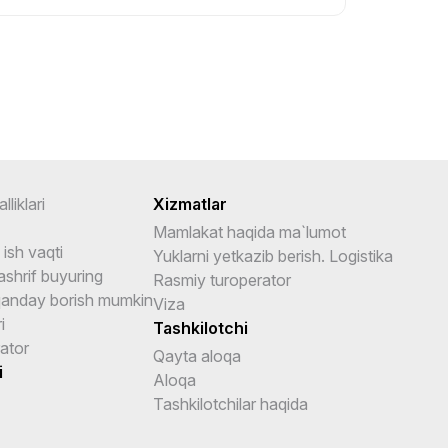
lliklari
Xizmatlar
Mamlakat haqida ma`lumot
ish vaqti
Yuklarni yetkazib berish. Logistika
shrif buyuring
Rasmiy turoperator
anday borish mumkin
Viza
i
Tashkilotchi
ator
Qayta aloqa
i
Aloqa
Tashkilotchilar haqida