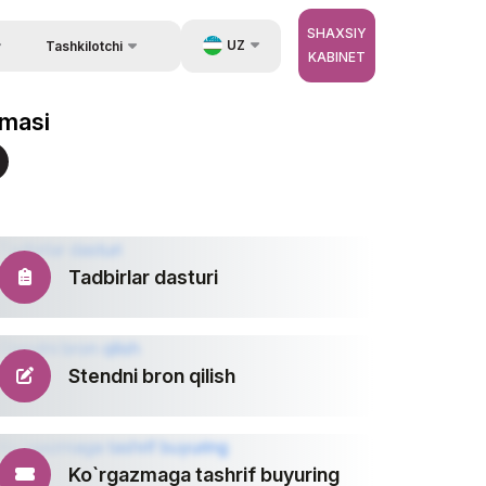
SHAXSIY
UZ
Tashkilotchi
KABINET
Qayta aloqa
ida ma`lumot
EN
zmasi
Aloqa
zib berish.
RU
Tashkilotchilar haqida
ZH
erator
Tadbirlar dasturi
Stendni bron qilish
Ko`rgazmaga tashrif buyuring