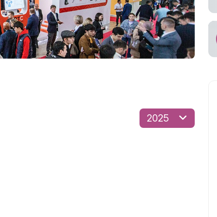
tish
viataşuvchi
2025