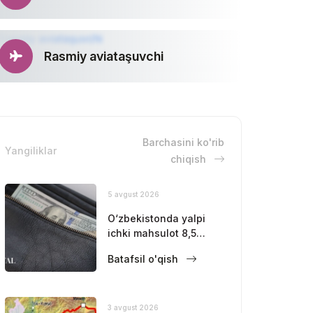
Rasmiy aviataşuvchi
Barchasini ko'rib
Yangiliklar
chiqish
5 avgust 2026
O‘zbekistonda yalpi
ichki mahsulot 8,5
foizga oshdi
Batafsil o'qish
3 avgust 2026