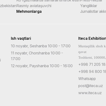
Uzbekistan
Rasmiy aviataşuvchi
Yangiliklar
Mehmonlarga
Jurnalistlar akk
Ish vaqtlari
Iteca Exhibitio
10 noyabr, Seshanba 10:00 - 17:00
Mustaqillik shoh k
qavat
11 noyabr, Chorshanba 10:00 -
Toshkent, 100000,
17:00
i
+998 71 205 18
12 noyabr, Payshanba 10:00 - 16:00
+998 94 800 18
Whatsapp
post@iteca.uz
www.iteca.uz