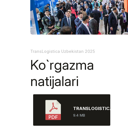
ishtirok e
Doing Business in
Uzbekistan
Rasmiy a
Ko`rgazma natijalari
Rasmiy katalog
TransLogistica Uzbekistan 2025
Ko`rgazma
natijalari
TRANSLOGISTICA PSR RU
9.4 MB