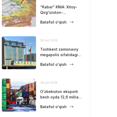
“Kabar” KNIA: Xitoy-
Qirg‘iziston-
O‘zbekiston temir yo‘li
Batafsil o'qish
qurilishi belgilangan
muddatdan biroz
oldinroq davom
etmoqda.
28 iyul 2026
Toshkent zamonaviy
megapolis sifatidagi
mavqeini
Batafsil o'qish
mustahkamlamoqda
28 iyul 2026
O‘zbekiston eksporti
besh oyda 12,6 milliard
dollarga yetdi
Batafsil o'qish