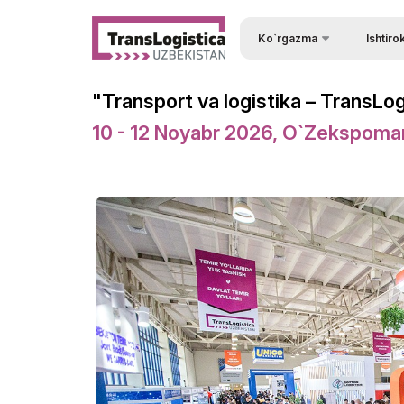
Ko`rgazma
Ishtiro
Ishtirok e
Ko`rgazma haqida
"Transport va logistika – TransL
Tashrif b
Ko`rgazma bo`limlari
10 - 12 Noyabr 2026, O`zekspoma
Kirish uc
Ishtirokchilar ro`yxati
Ishtirok e
Amaliy dastur
Ko`rgazm
Rasmiy Ko`mak
Stendni b
Ko`rgazmaning ish vaqti
Homiy bo
ExpoDaily
Stendlar q
Homiylar
Yuklarni 
Axborot ko`magi
Logistika
Tadbirlar dasturi
Ko`rgazm