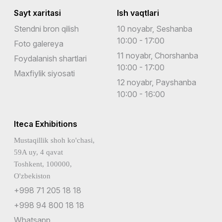
Sayt xaritasi
Ish vaqtlari
Stendni bron qilish
10 noyabr, Seshanba
10:00 - 17:00
Foto galereya
11 noyabr, Chorshanba
Foydalanish shartlari
10:00 - 17:00
Maxfiylik siyosati
12 noyabr, Payshanba
10:00 - 16:00
Iteca Exhibitions
Mustaqillik shoh ko'chasi,
59A uy, 4 qavat
Toshkent, 100000,
O'zbekiston
+998 71 205 18 18
+998 94 800 18 18
Whatsapp