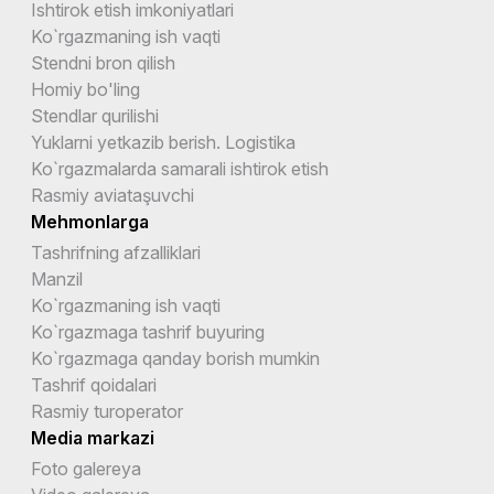
Ishtirok etish imkoniyatlari
Ko`rgazmaning ish vaqti
Stendni bron qilish
Homiy bo'ling
Stendlar qurilishi
Yuklarni yetkazib berish. Logistika
Ko`rgazmalarda samarali ishtirok etish
Rasmiy aviataşuvchi
Mehmonlarga
Tashrifning afzalliklari
Manzil
Ko`rgazmaning ish vaqti
Ko`rgazmaga tashrif buyuring
Ko`rgazmaga qanday borish mumkin
Tashrif qoidalari
Rasmiy turoperator
Media markazi
Foto galereya