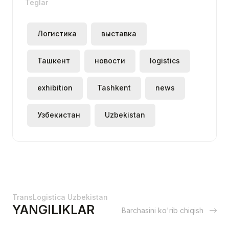
Teglar
Логистика
выставка
Ташкент
новости
logistics
exhibition
Tashkent
news
Узбекистан
Uzbekistan
TransLogistica Uzbekistan
YANGILIKLAR
Barchasini ko'rib chiqish