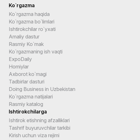
Ko`rgazma
Ko`rgazma haqida
Ko`rgazma bo`limlari
Ishtirokchilar ro`yxati
Amaliy dastur
Rasmiy Ko`mak
Ko`rgazmaning ish vaqti
ExpoDaily
Homiylar
Axborot ko`magi
Tadbirlar dasturi
Doing Business in Uzbekistan
Ko`rgazma natijalari
Rasmiy katalog
Ishtirokchilarga
Ishtirok etishning afzalliklari
Tashrif buyuruvchilar tarkibi
Kirish uchun viza rejimi