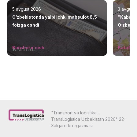
5 avgust 2026
3 avgust
O‘zbekistonda yalpi ichki mahsulot 8,5
“Kabar” 
foizga oshdi
O‘zbekist
belgilan
davom e
Batafsil o'qish
Batafsil 
"Transport va logistika –
TransLogistica Uzbekistan 2026" 22-
Xalqaro ko`rgazmasi