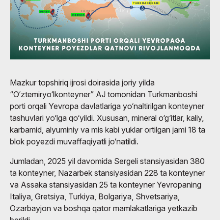
Mazkur topshiriq ijrosi doirasida joriy yilda
“O‘ztemiryo‘lkonteyner” AJ tomonidan Turkmanboshi
porti orqali Yevropa davlatlariga yo‘naltirilgan konteyner
tashuvlari yo‘lga qo‘yildi. Xususan, mineral o‘g‘itlar, kaliy,
karbamid, alyuminiy va mis kabi yuklar ortilgan jami 18 ta
blok poyezdi muvaffaqiyatli jo‘natildi.
Jumladan, 2025 yil davomida Sergeli stansiyasidan 380
ta konteyner, Nazarbek stansiyasidan 228 ta konteyner
va Assaka stansiyasidan 25 ta konteyner Yevropaning
Italiya, Gretsiya, Turkiya, Bolgariya, Shvetsariya,
Ozarbayjon va boshqa qator mamlakatlariga yetkazib
berildi.